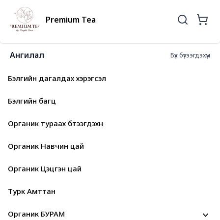
Premium Tea
Ангилал
Бүх бүтээгдэхүүн
Бэлгийн дагалдах хэрэгсэл
Бэлгийн багц
Органик тураах бүтээгдэхүүн
Органик Навчин цай
Органик Цэцгэн цай
Турк Амттан
Органик БУРАМ