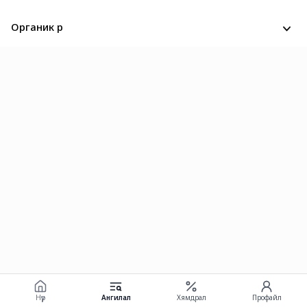
Органик үр
Нүүр
Ангилал
Хямдрал
Профайл