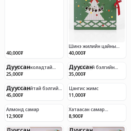
Шинэ жилийн цайны
цуглуулга багц
40,000
₮
40,000
₮
Дууссан
Дууссан
Халуун шоколадтай
хар цайтай бэлгийн
бэлгийн багц
багц
25,000
₮
35,000
₮
Дууссан
Ногоон цайтай бэлгийн
Цангис жимс
багц
45,000
₮
11,000
₮
Алмонд самар
Хатаасан самар
жимсний холимог
12,900
₮
8,900
₮
Дууссан
Дууссан