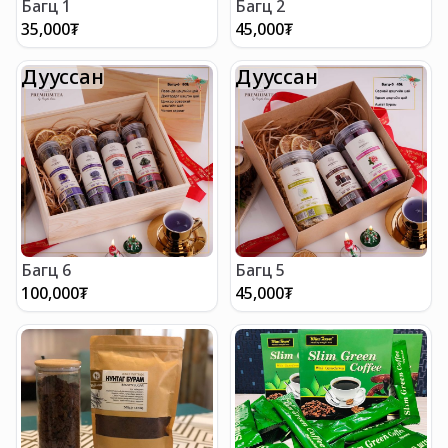
Багц 1
Багц 2
35,000
₮
45,000
₮
Дууссан
Дууссан
Багц 6
Багц 5
100,000
₮
45,000
₮