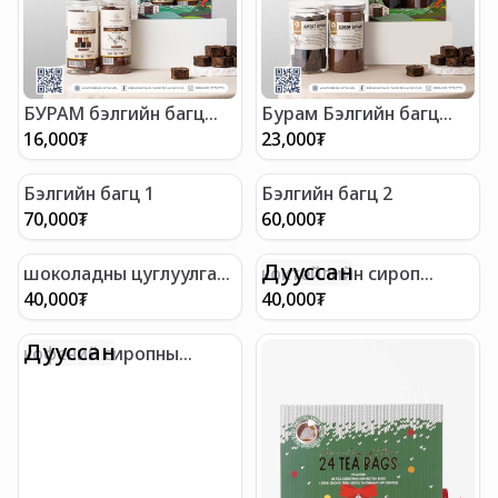
БУРАМ бэлгийн багц
Бурам Бэлгийн багц
жижиг
Том
16,000
₮
23,000
₮
Бэлгийн багц 1
Бэлгийн багц 2
70,000
₮
60,000
₮
Дууссан
шоколадны цуглуулга
коктейлийн сироп
бэлгийн багц
цуглуулга бэлэг
40,000
₮
40,000
₮
Дууссан
кофений сиропны
цуглуулга бэлэг