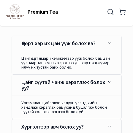
Premium Tea
Өдөрт хэр их цай ууж болох вэ?
Цайг өдөрт ямарч хэмжээгээр ууж болох бөгөөд цай
ууснаар таны усны хэрэглээ давхар нөхөгдөх учир
илүү их тустай байх болно.
Цайг сүүтэй чанж хэрэглэж болох
уу?
Ургамалан цайг зөвхөн халуун усанд хийн
хандлаж хэрэглэх бөгөөд усанд буцалгаж болон
сүүтэй хольж хэрэглэж болохгүй.
Хүргэлтээр авч болох уу?