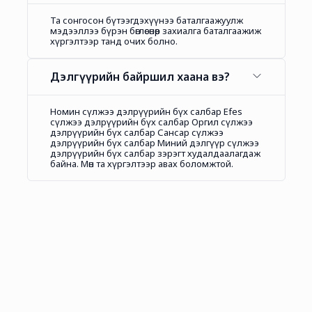
Та сонгосон бүтээгдэхүүнээ баталгаажуулж
мэдээллээ бүрэн бөглөсөнөөр захиалга баталгаажиж
хүргэлтээр танд очих болно.
Дэлгүүрийн байршил хаана вэ?
Номин сүлжээ дэлрүүрийн бүх салбар Efes
сүлжээ дэлрүүрийн бүх салбар Оргил сүлжээ
дэлрүүрийн бүх салбар Сансар сүлжээ
дэлрүүрийн бүх салбар Миний дэлгүүр сүлжээ
дэлрүүрийн бүх салбар зэрэгт худалдаалагдаж
байна. Мөн та хүргэлтээр авах боломжтой.