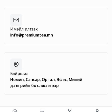
Имэйл илгээх
info@premiumtea.mn
Байршил
Номин, Сансар, Оргил, Эфэс, Миний
дэлгүүрийн бүх сүлжээгээр