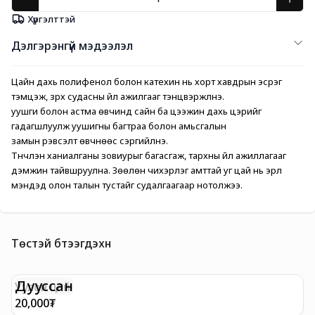
Хүргэлттэй
Дэлгэрэнгүй мэдээлэл
Цайн дахь полифенол болон катехин нь хорт хавдрын эсрэг 
тэмцэж, зүрх судасны үйл ажилгааг тэнцвэржүүлнэ. 
уушги болон астма өвчинд сайн ба цээжин дахь цэрийг 
гадагшлуулж уушигны багтраа болон амьсгалын 
замын үрэвсэлт өвчнөөс сэргийлнэ. 
Түүнчлэн ханиалганы зовиурыг багасгаж, тархны үйл ажиллагааг 
дэмжин тайвшруулна. Зөөлөн чихэрлэг амттай уг цай нь эрүүл 
мэндэд олон талын тустайг судалгаагаар нотолжээ. 
Төстэй бүтээгдэхүүн
Дууссан
Уулон цай
Х
20,000
₮
1