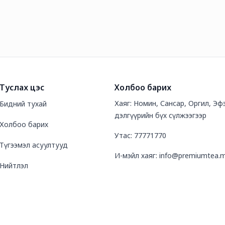
Туслах цэс
Холбоо барих
Хаяг: Номин, Сансар, Оргил, Эф
Бидний тухай
дэлгүүрийн бүх сүлжээгээр
Холбоо барих
Утас: 77771770
Түгээмэл асуултууд
И-мэйл хаяг: info@premiumtea.
Нийтлэл