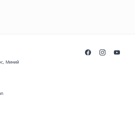
Facebook
Instagram
YouTube
эс, Миний
mn