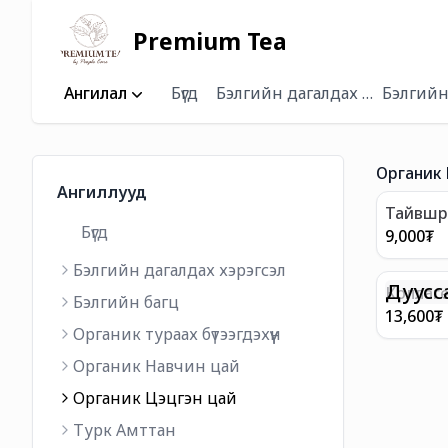
Premium Tea
Ангилал
Бүгд
Бэлгийн дагалдах хэрэгсэл
Бэлгийн
Органик 
Ангиллууд
Тайвшр
Бүгд
Лаванда
9,000
₮
Бэлгийн дагалдах хэрэгсэл
Дуусс
Коллаге
Бэлгийн багц
цэцгийн
13,600
₮
Органик тураах бүтээгдэхүүн
Органик Навчин цай
Органик Цэцгэн цай
Турк Амттан