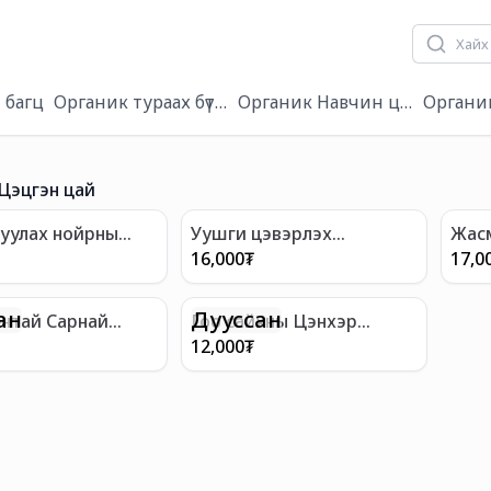
 багц
Органик тураах бүтээгдэхүүн
Органик Навчин цай
Органи
Цэцгэн цай
уулах нойрны
Уушги цэвэрлэх
Жасм
 цэцгийн цай
Дэлгэрдэг цэцгэн цай
Дото
16,000
₮
17,0
ан
Дууссан
нтай Сарнай
Гоо сайхны Цэнхэр
 цай
эрвээхэй цэцгийн цай
12,000
₮