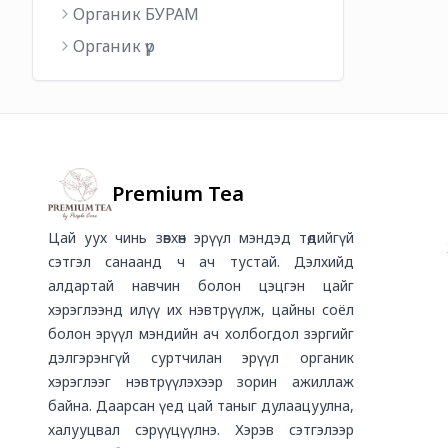
Органик БУРАМ
Органик үр
Premium Tea
Цай уух чинь зөвхөн эрүүл мэндэд төдийгүй
сэтгэл санаанд ч ач тустай. Дэлхийд
алдартай навчин болон цэцгэн цайг
хэрэглээнд илүү их нэвтрүүлж, цайны соёл
болон эрүүл мэндийн ач холбогдол зэргийг
дэлгэрэнгүй суртчилан эрүүл органик
хэрэглээг нэвтрүүлэхээр зорин ажиллаж
байна. Даарсан үед цай таныг дулаацуулна,
халууцвал сэрүүцүүлнэ. Хэрэв сэтгэлээр