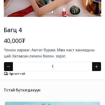
Багц 4
40,000₮
Богино тайлбар
Чонон хармаг. Амтат бурам. Мөнх наст ханиадны 
цай. Хатаасан лимон болон  зэрэг.
Хүргэлттэй
Төстэй бүтээгдэхүүн
О